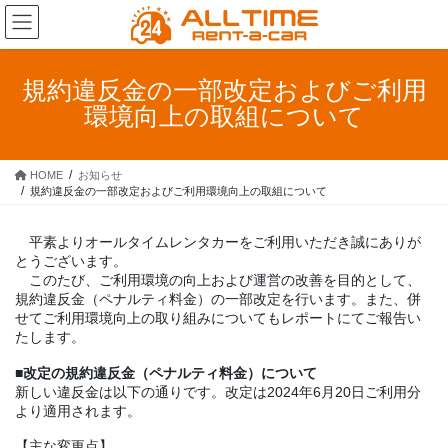
コ
ナ
ン
ビ
テ
ゲ
ン
ー
規約違反金の一部改定およびご利用
ツ
シ
環境向上の取組について
へ
ョ
ス
ン
キ
に
HOME
お知らせ
ッ
移
規約違反金の一部改定およびご利用環境向上の取組について
プ
動
平素よりオールタイムレンタカーをご利用いただき誠にありが
とうございます。
このたび、ご利用環境の向上および運営の改善を目的として、
規約違反金（ペナルティ料金）の一部改定を行います。また、併
せてご利用環境向上の取り組みについてもレポートにてご報告い
たします。
■改定の規約違反金（ペナルティ料金）について
新しい違反金は以下の通りです。改定は2024年6月20日ご利用分
より適用されます。
【主な変更点】