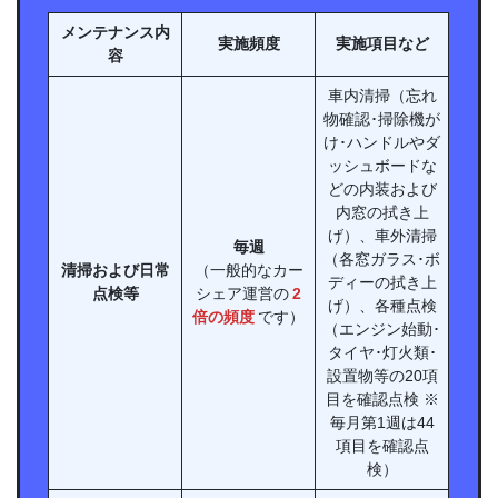
メンテナンス内
実施頻度
実施項目など
容
車内清掃（忘れ
物確認･掃除機が
け･ハンドルやダ
ッシュボードな
どの内装および
内窓の拭き上
げ）、車外清掃
毎週
（各窓ガラス･ボ
清掃および日常
（一般的なカー
ディーの拭き上
点検等
シェア運営の
2
げ）、各種点検
倍の頻度
です）
（エンジン始動･
タイヤ･灯火類･
設置物等の20項
目を確認点検 ※
毎月第1週は44
項目を確認点
検）