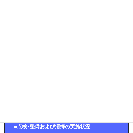
オールタイムレンタカーでは、お客様が安心
一般的なカー
してご利用いただけるよう、
シェア型サービスの２倍の頻度
で車
両の日常点検および清掃を実施しておりま
す。
また、点検整備時には消耗部品の積極的な交
換を行うことで、故障の予防･低減に努めてお
ります。
高頻度の車両メンテナンスを通じて、安全で
快適なご利用環境の提供を目指してまいりま
す。
■点検･整備および清掃の実施状況