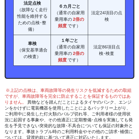
法定点検
６カ月ごと
（故障なく走行
（通常の自家用
法定24項目の点
性能を維持する
乗用車の
2倍の
検
ための点検･整
頻度
です）
備）
１年ごと
車検
（通常の自家用
法定86項目点
（保安基準適合
乗用車の
2倍の
検･検査
の検査）
頻度
です）
※上記の点検は、車両故障等の発生リスクを低減するための取組
ですが、車両故障等を完全に防止することを保証するものではあ
りません。
異物などを踏んだことによるタイヤのパンク、エンジ
ンをかけずに電装機器を使用したことによるバッテリー上がり、
ご利用中に発生した灯火類のバルブ切れ等、ご利用者様の使用状
況に起因する事象や、その他適正に定期整備･点検を実施しても発
生を予見できない突発的な故障･不具合についても保証の対象外と
なります。事故トラブル時のご利用料金やその他のご請求･補償に
ついては、貸渡約款に基づいて適正に対応いたします。